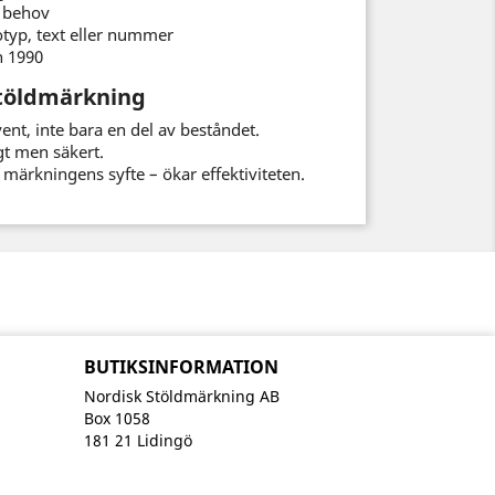
s behov
typ, text eller nummer
n 1990
 stöldmärkning
ent, inte bara en del av beståndet.
gt men säkert.
ärkningens syfte – ökar effektiviteten.
BUTIKSINFORMATION
Nordisk Stöldmärkning AB
Box 1058
181 21 Lidingö