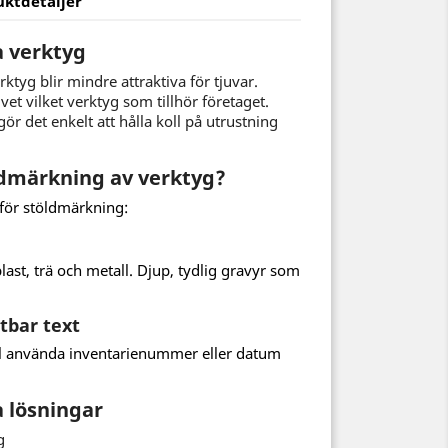
uktdetaljer
a verktyg
ktyg blir mindre attraktiva för tjuvar.
vet vilket verktyg som tillhör företaget.
r det enkelt att hålla koll på utrustning
ldmärkning av verktyg?
 för stöldmärkning:
st, trä och metall. Djup, tydlig gravyr som
tbar text
ill använda inventarienummer eller datum
 lösningar
g