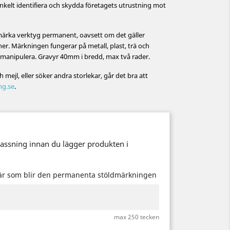
kelt identifiera och skydda företagets utrustning mot
 märka verktyg permanent, oavsett om det gäller
er. Märkningen fungerar på metall, plast, trä och
r manipulera. Gravyr 40mm i bredd, max två rader.
 mejl, eller söker andra storlekar, går det bra att
ng.se
.
passning innan du lägger produkten i
här som blir den permanenta stöldmärkningen
max 250 tecken