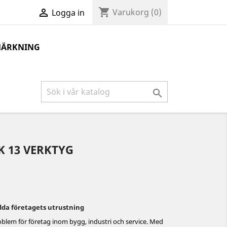
shopping_cart

Varukorg
(0)
Logga in
MÄRKNING

 13 VERKTYG
dda företagets utrustning
roblem för företag inom bygg, industri och service. Med