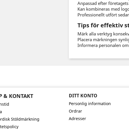
Anpassad efter företaget
Kan kombineras med logo
Professionellt utfört seda
Tips för effektiv
Märk alla verktyg konsekv
Placera märkningen synli
Informera personalen om m
P & KONTAKT
DITT KONTO
Personlig information
nstid
Ordrar
la
Adresser
disk Stöldmärkning
tetspolicy