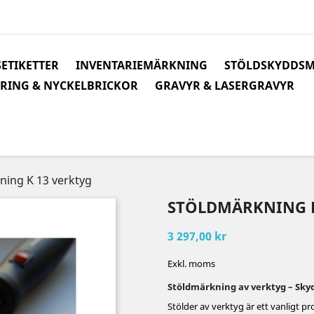
ETIKETTER
INVENTARIEMÄRKNING
STÖLDSKYDDS
RING & NYCKELBRICKOR
GRAVYR & LASERGRAVYR
ning K 13 verktyg
STÖLDMÄRKNING K
3 297,00 kr
Exkl. moms
Stöldmärkning av verktyg – Sky
Stölder av verktyg är ett vanligt p