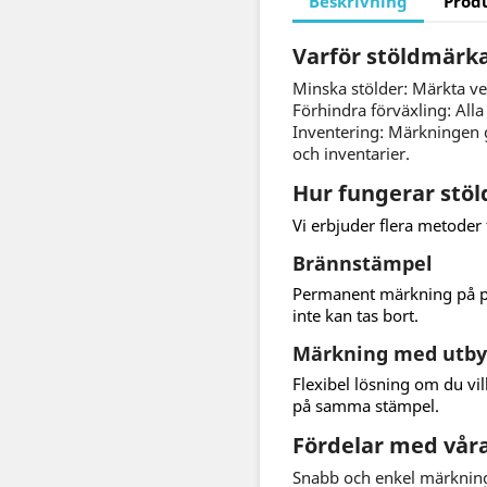
Beskrivning
Prod
Varför stöldmärk
Minska stölder: Märkta ver
Förhindra förväxling: Alla 
Inventering: Märkningen gö
och inventarier.
Hur fungerar stö
Vi erbjuder flera metoder
Brännstämpel
Permanent märkning på pla
inte kan tas bort.
Märkning med utby
Flexibel lösning om du v
på samma stämpel.
Fördelar med våra
Snabb och enkel märknin