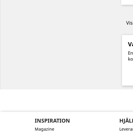
Vis
V
En
ko
INSPIRATION
HJÄL
Magazine
Levera