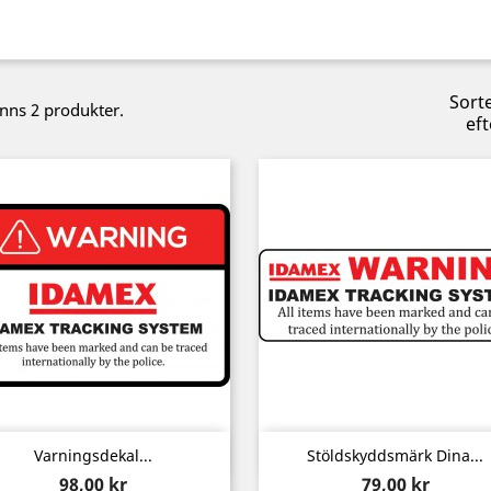
Sort
inns 2 produkter.
eft
Snabbvy
Snabbvy


Varningsdekal...
Stöldskyddsmärk Dina...
Pris
Pris
98,00 kr
79,00 kr