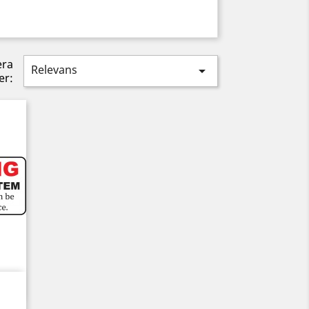
era
Relevans

er: