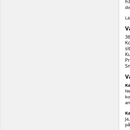
fr
di
Lä
V
36
Ko
si
Ku
Pr
Sn
V
Ka
Ne
ko
an
Ka
Ja
på