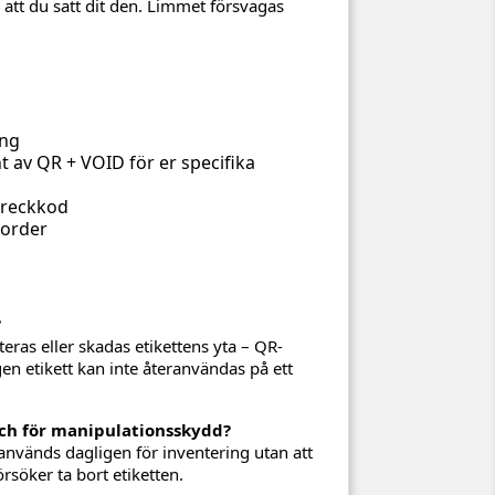
r att du satt dit den. Limmet försvagas
ing
t av QR + VOID för er specifika
treckkod
rorder
?
ras eller skadas etikettens yta – QR-
en etikett kan inte återanvändas på ett
ch för manipulationsskydd?
används dagligen för inventering utan att
söker ta bort etiketten.