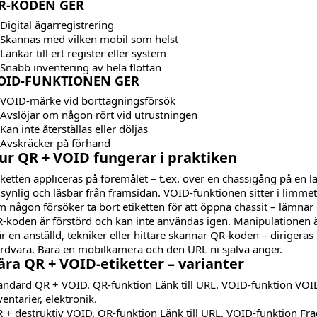
R-KODEN GER
Digital ägarregistrering
Skannas med vilken mobil som helst
Länkar till ert register eller system
Snabb inventering av hela flottan
OID-FUNKTIONEN GER
VOID-märke vid borttagningsförsök
Avslöjar om någon rört vid utrustningen
Kan inte återställas eller döljas
Avskräcker på förhand
ur QR + VOID fungerar i praktiken
iketten appliceras på föremålet – t.ex. över en chassigång på en l
 synlig och läsbar från framsidan. VOID-funktionen sitter i limme
 någon försöker ta bort etiketten för att öppna chassit – lämnar
-koden är förstörd och kan inte användas igen. Manipulationen
r en anställd, tekniker eller hittare skannar QR-koden – dirigeras 
rdvara. Bara en mobilkamera och den URL ni själva anger.
åra QR + VOID-etiketter – varianter
andard QR + VOID. QR-funktion Länk till URL. VOID-funktion VOID-t
ventarier, elektronik.
 + destruktiv VOID. QR-funktion Länk till URL. VOID-funktion Fr