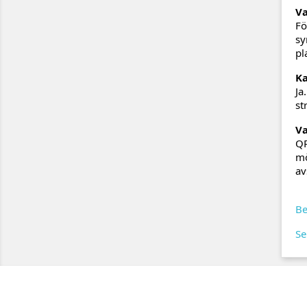
Va
Fö
sy
pl
Ka
Ja
st
Va
QR
mö
av
Be
Se