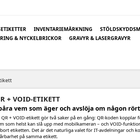
ETIKETTER
INVENTARIEMÄRKNING
STÖLDSKYDDS
RING & NYCKELBRICKOR
GRAVYR & LASERGRAVYR
ikett
R + VOID-ETIKETT
påra vem som äger och avslöja om någon rört
 QR + VOID-etikett gör två saker på en gång: QR-koden kopplar för
m som helst kan slå upp med mobilkameran – och VOID-funktion
 bort etiketten. Det är det naturliga valet för IT-avdelningar och
årbarhet på samma etikett.