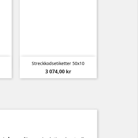

Snabbvy
Streckkodsetiketter 50x10
Pris
3 074,00 kr