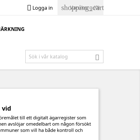
shopping_cart

Varukorg
(0)
Logga in
MÄRKNING

 vid
emålet till ett digitalt ägarregister som
en avslöjar omedelbart om någon försökt
 kommuner som vill ha både kontroll och