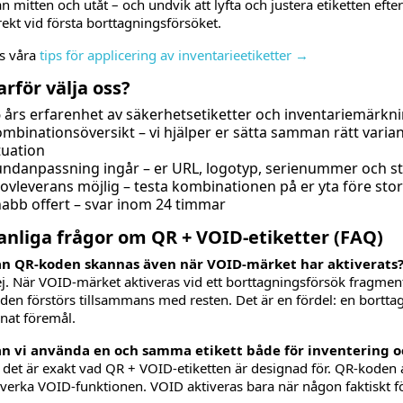
ån mitten och utåt – och undvik att lyfta och justera etiketten efte
rekt vid första borttagningsförsöket.
s våra
tips för applicering av inventarieetiketter →
arför välja oss?
 års erfarenhet av säkerhetsetiketter och inventariemärkn
mbinationsöversikt – vi hjälper er sätta samman rätt varian
tuation
ndanpassning ingår – er URL, logotyp, serienummer och s
ovleverans möjlig – testa kombinationen på er yta före sto
abb offert – svar inom 24 timmar
anliga frågor om QR + VOID-etiketter (FAQ)
n QR-koden skannas även när VOID-märket har aktiverats
j. När VOID-märket aktiveras vid ett borttagningsförsök fragmente
den förstörs tillsammans med resten. Det är en fördel: en borttag
nat föremål.
n vi använda en och samma etikett både för inventering o
, det är exakt vad QR + VOID-etiketten är designad för. QR-koden 
verka VOID-funktionen. VOID aktiveras bara när någon faktiskt för