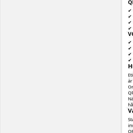
Q
✔ 
✔ 
✔ 
✔ 
V
✔ 
✔ 
✔ 
✔ 
H
Et
är
Om
QR
Nä
hå
V
St
in
QR