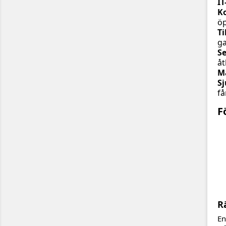
IT
K
ö
Ti
ga
Se
åt
M
Sj
få
F
R
En