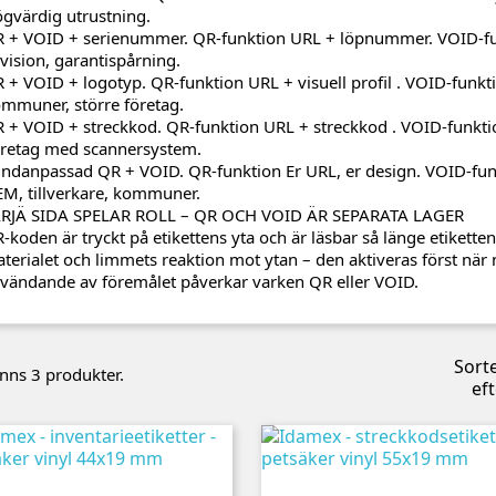
gvärdig utrustning.
 + VOID + serienummer. QR-funktion URL + löpnummer. VOID-funk
vision, garantispårning.
 + VOID + logotyp. QR-funktion URL + visuell profil . VOID-funkt
mmuner, större företag.
 + VOID + streckkod. QR-funktion URL + streckkod . VOID-funktio
retag med scannersystem.
ndanpassad QR + VOID. QR-funktion Er URL, er design. VOID-funkt
M, tillverkare, kommuner.
RJÄ SIDA SPELAR ROLL – QR OCH VOID ÄR SEPARATA LAGER
-koden är tryckt på etikettens yta och är läsbar så länge etiketten 
terialet och limmets reaktion mot ytan – den aktiveras först när 
vändande av föremålet påverkar varken QR eller VOID.
Sort
inns 3 produkter.
eft