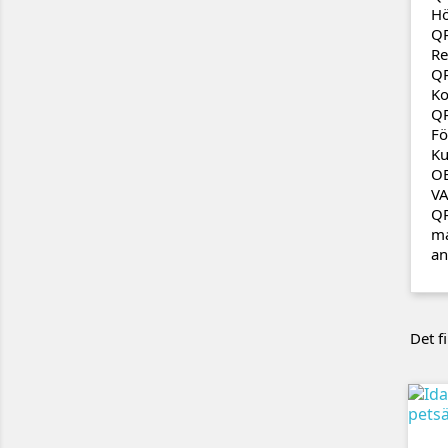
Hö
QR
Re
QR
Ko
QR
Fö
Ku
OE
VA
QR
ma
an
Det f