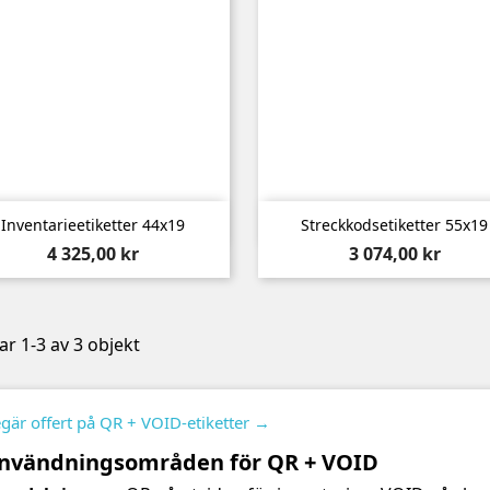


Snabbvy
Snabbvy
Inventarieetiketter 44x19
Streckkodsetiketter 55x19
Pris
Pris
4 325,00 kr
3 074,00 kr
ar 1-3 av 3 objekt
gär offert på QR + VOID-etiketter →
nvändningsområden för QR + VOID