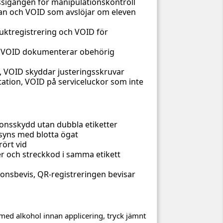
ssigången för manipulationskontroll
tan och VOID som avslöjar om eleven
uktregistrering och VOID för
gg, VOID dokumenterar obehörig
ll, VOID skyddar justeringsskruvar
ation, VOID på serviceluckor som inte
onsskydd utan dubbla etiketter
syns med blotta ögat
ört vid
er och streckkod i samma etikett
ionsbevis, QR-registreringen bevisar
an med alkohol innan applicering, tryck jämnt