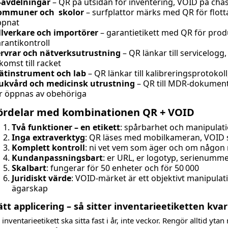
-avdelningar
– QR på utsidan för inventering, VOID på cha
ommuner och skolor
– surfplattor märks med QR för flot
ppnat
llverkare och importörer
– garantietikett med QR för prod
rantikontroll
rvrar och nätverksutrustning
– QR länkar till servicelo
komst till racket
ätinstrument och lab
– QR länkar till kalibreringsprotoko
ukvård och medicinsk utrustning
– QR till MDR-dokument
r öppnas av obehöriga
ördelar med kombinationen QR + VOID
Två funktioner – en etikett
: spårbarhet och manipulati
Inga extraverktyg
: QR läses med mobilkameran, VOID 
Komplett kontroll
: ni vet vem som äger och om någon r
Kundanpassningsbart
: er URL, er logotyp, serienumm
Skalbart
: fungerar för 50 enheter och för 50 000
Juridiskt värde
: VOID-märket är ett objektivt manipulat
ägarskap
ätt applicering – så sitter inventarieetiketten kvar
 inventarieetikett ska sitta fast i år, inte veckor. Rengör alltid yt