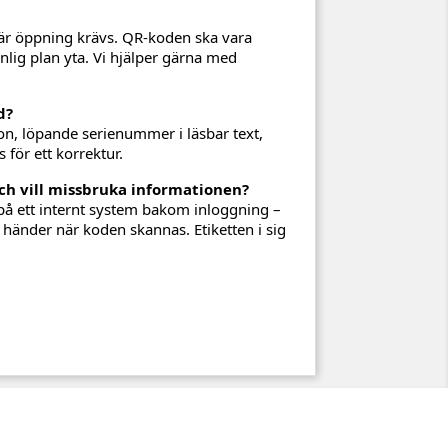
där öppning krävs. QR-koden ska vara
ynlig plan yta. Vi hjälper gärna med
d?
ion, löpande serienummer i läsbar text,
 för ett korrektur.
h vill missbruka informationen?
å ett internt system bakom inloggning –
 händer när koden skannas. Etiketten i sig