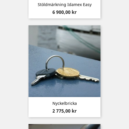
Stöldmärkning Idamex Easy
Pris
6 900,00 kr
Nyckelbricka
Pris
2 775,00 kr