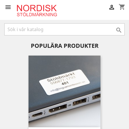
shopping_cart



POPULÄRA PRODUKTER