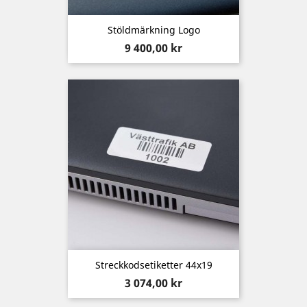
Stöldmärkning Logo
Pris
9 400,00 kr
Streckkodsetiketter 44x19
Pris
3 074,00 kr