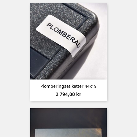
Plomberingsetiketter 44x19
Pris
2 794,00 kr