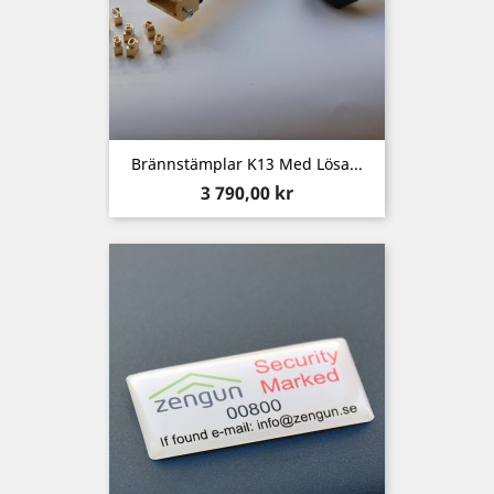
Brännstämplar K13 Med Lösa...
Pris
3 790,00 kr