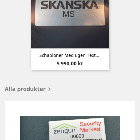
Schabloner Med Egen Text,...
Pris
5 990,00 kr
Alla produkter
