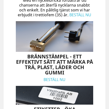
Med en nyckelbricka förbättrar du
chanserna att återfå nycklarna snabbt
och enkelt. En pålitlig tjänst som vi har
erbjudit i trettiofem (35) år.
BESTÄLL NU
BRÄNNSTÄMPEL - ETT
EFFEKTIVT SÄTT ATT MÄRKA PÅ
TRÄ, PLAST, LÄDER OCH
GUMMI
BESTÄLL NU