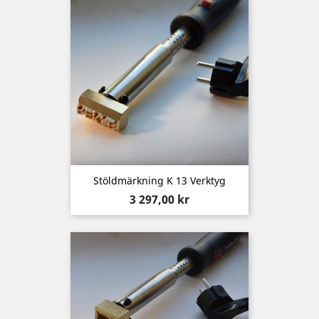
Stöldmärkning K 13 Verktyg
Pris
3 297,00 kr