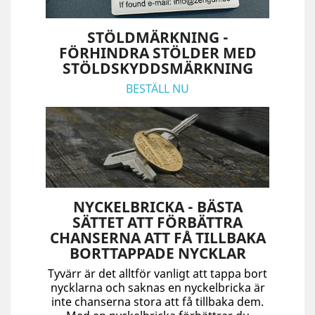
STÖLDMÄRKNING -
FÖRHINDRA STÖLDER MED
STÖLDSKYDDSMÄRKNING
BESTÄLL NU
NYCKELBRICKA - BÄSTA
SÄTTET ATT FÖRBÄTTRA
CHANSERNA ATT FÅ TILLBAKA
BORTTAPPADE NYCKLAR
Tyvärr är det alltför vanligt att tappa bort
nycklarna och saknas en nyckelbricka är
inte chanserna stora att få tillbaka dem.