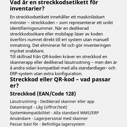
Vad är en streckkodsetikett för
inventarier?
En streckkodsetikett innehåller ett maskinläsbart
mönster – streckkoden – som representerar ett unikt
identifieringsnummer. När en dedikerad
streckkodssökare eller mobilapp läser av koden
överförs numret direkt till ert system utan manuell
inmatning. Det eliminerar fel och gör inventeringen
mycket snabbare.
Till skillnad från QR-koden kräver en streckkod en
skannerapp eller dedikerad läsutrustning – men den är
å andra sidan kompatibel med alla standardlager- och
ERP-system utan extra konfiguration.
Streckkod eller QR-kod – vad passar
er?
Streckkod (EAN/Code 128)
Läsutrustning - Dedikerad skanner eller app
Datamängd - Låg (siffror/text)
Systemkompatibilitet - Alla standard WMS/ERP
Användare - Lagerpersonal med skanner
Passar bäst för - Befintliga lagersystem