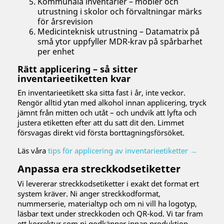
Kommunala inventarier – möbler och
utrustning i skolor och förvaltningar märks
för årsrevision
Medicinteknisk utrustning – Datamatrix på
små ytor uppfyller MDR-krav på spårbarhet
per enhet
Rätt applicering – så sitter
inventarieetiketten kvar
En inventarieetikett ska sitta fast i år, inte veckor.
Rengör alltid ytan med alkohol innan applicering, tryck
jämnt från mitten och utåt – och undvik att lyfta och
justera etiketten efter att du satt dit den. Limmet
försvagas direkt vid första borttagningsförsöket.
Läs våra
tips för applicering av inventarieetiketter →
Anpassa era streckkodsetiketter
Vi levererar streckkodsetiketter i exakt det format ert
system kräver. Ni anger streckkodformat,
nummerserie, materialtyp och om ni vill ha logotyp,
läsbar text under streckkoden och QR-kod. Vi tar fram
ett korrektur som ni godkänner innan produktion.