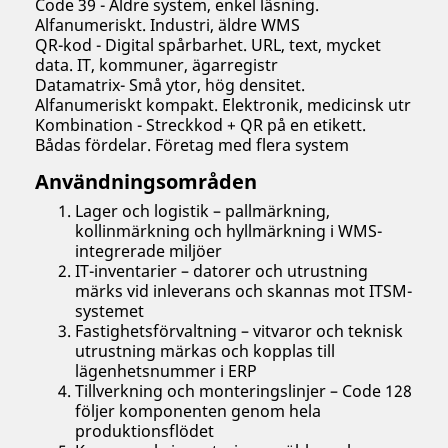
Code 39 - Äldre system, enkel läsning.
Alfanumeriskt. Industri, äldre WMS
QR-kod - Digital spårbarhet. URL, text, mycket
data. IT, kommuner, ägarregistr
Datamatrix- Små ytor, hög densitet.
Alfanumeriskt kompakt. Elektronik, medicinsk utr
Kombination - Streckkod + QR på en etikett.
Bådas fördelar. Företag med flera system
Användningsområden
Lager och logistik – pallmärkning,
kollinmärkning och hyllmärkning i WMS-
integrerade miljöer
IT-inventarier – datorer och utrustning
märks vid inleverans och skannas mot ITSM-
systemet
Fastighetsförvaltning – vitvaror och teknisk
utrustning märkas och kopplas till
lägenhetsnummer i ERP
Tillverkning och monteringslinjer – Code 128
följer komponenten genom hela
produktionsflödet