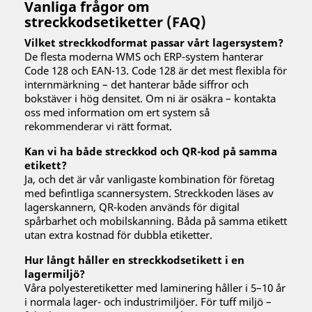
Vanliga frågor om
streckkodsetiketter (FAQ)
Vilket streckkodformat passar vårt lagersystem?
De flesta moderna WMS och ERP-system hanterar
Code 128 och EAN-13. Code 128 är det mest flexibla för
internmärkning – det hanterar både siffror och
bokstäver i hög densitet. Om ni är osäkra – kontakta
oss med information om ert system så
rekommenderar vi rätt format.
Kan vi ha både streckkod och QR-kod på samma
etikett?
Ja, och det är vår vanligaste kombination för företag
med befintliga scannersystem. Streckkoden läses av
lagerskannern, QR-koden används för digital
spårbarhet och mobilskanning. Båda på samma etikett
utan extra kostnad för dubbla etiketter.
Hur långt håller en streckkodsetikett i en
lagermiljö?
Våra polyesteretiketter med laminering håller i 5–10 år
i normala lager- och industrimiljöer. För tuff miljö –