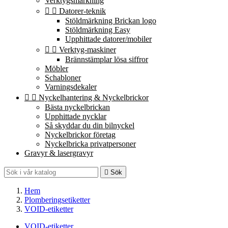
Verktygsmärkning


Datorer-teknik
Stöldmärkning Brickan logo
Stöldmärkning Easy
Upphittade datorer/mobiler


Verktyg-maskiner
Brännstämplar lösa siffror
Möbler
Schabloner
Varningsdekaler


Nyckelhantering & Nyckelbrickor
Bästa nyckelbrickan
Upphittade nycklar
Så skyddar du din bilnyckel
Nyckelbrickor företag
Nyckelbricka privatpersoner
Gravyr & lasergravyr

Sök
Hem
Plomberingsetiketter
VOID-etiketter
VOID-etiketter