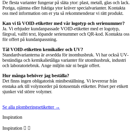
De flesta varianter fungerar på släta ytor: plast, metall, glas och lack.
Poriga, ojämna eller fuktiga ytor kräver specialvarianter. Kontakta
oss med information om er yta så rekommenderar vi rätt produkt.
Kan vi få VOID-etiketter med vår logotyp och serienummer?
Ja. Vi erbjuder kundanpassade VOID-etiketter med er logotyp,
färgval, valfri text, löpande serienummer och QR-kod. Kontakta oss
för offert på kundanpassning.
Tål VOID-etiketten kemikalier och UV?
Standardvarianterna är avsedda för inomhusbruk. Vi har också UV-
beständiga och kemikalietåliga varianter för utomhusbruk, industri
och laboratoriebruk. Ange miljön när ni begär offert.
Hur många behöver jag beställa?
Det finns ingen obligatorisk minibeställning. Vi levererar från
enstaka ark till volymorder på tiotusentals etiketter. Priset per etikett
sjunker vid större volymer.
Se alla plomberingsetiketter →
Inspiration
Inspiration

