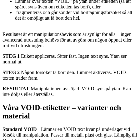
Lämnar kvar texten “VOID” på ytan under etiketten (så att
spåret syns även om etiketten tas bort), eller
fragmenteras och går sönder vid borttagningsförsöket så att
det är omöjligt att få bort den hel.
Resultatet är ett manipulationsbevis som är synligt för alla – ingen
avancerad utrustning behövs för att avgöra om någon öppnat eller
rört vid utrustningen.
STEG 1
Etikett appliceras. Sitter fast. Ingen text syns. Ytan ser
normal ut.
STEG 2
Någon försöker ta bort den. Limmet aktiveras. VOID-
texten träder fram.
RESULTAT
Manipulationen avslöjad. VOID syns på ytan. Kan
inte döljas eller återställas.
Våra VOID-etiketter – varianter och
material
Standard VOID
- Lämnar en VOID text kvar på underlaget vid
försök till manipulation. Passar till metall, plast och glas. Lämplig till