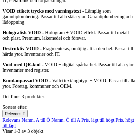
IT, elektronik och förpackningar.
VOID etikett trycks med varningstext
- Lämplig som
garantiplombering. Passar till alla släta ytor. Garantiplombering och
lådöppning.
Holografisk VOID
- Hologram + VOID effekt. Passar till metall
och plast. Premium, läkemedel och försvar.
Destruktiv VOID
- Fragmenteras, omöjlig att ta den hel. Passar till
hårda ytor. Inventarier och IT.
Void med QR-kod
- VOID + digital spårbarhet. Passar till alla ytor.
Inventarier med register.
Kundanpassad VOID
- Valfri text/logotyp + VOID. Passar till alla
ytor. Företag, kommuner och OEM.
Det finns 3 produkter.
Sortera efter:
Relevans

Relevans
Namn, A till Ö
Namn, Ö till A
Pris, lågt till högt
Pris, högt
till lågt
Visar 1-3 av 3 objekt