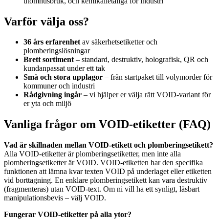
utomhusbruk, och kemikalietåliga för industri
Varför välja oss?
36 års erfarenhet
av säkerhetsetiketter och
plomberingslösningar
Brett sortiment
– standard, destruktiv, holografisk, QR och
kundanpassat under ett tak
Små och stora upplagor
– från startpaket till volymorder för
kommuner och industri
Rådgivning ingår
– vi hjälper er välja rätt VOID-variant för
er yta och miljö
Vanliga frågor om VOID-etiketter (FAQ)
Vad är skillnaden mellan VOID-etikett och plomberingsetikett?
Alla VOID-etiketter är plomberingsetiketter, men inte alla
plomberingsetiketter är VOID. VOID-etiketten har den specifika
funktionen att lämna kvar texten VOID på underlaget eller etiketten
vid borttagning. En enklare plomberingsetikett kan vara destruktiv
(fragmenteras) utan VOID-text. Om ni vill ha ett synligt, läsbart
manipulationsbevis – välj VOID.
Fungerar VOID-etiketter på alla ytor?