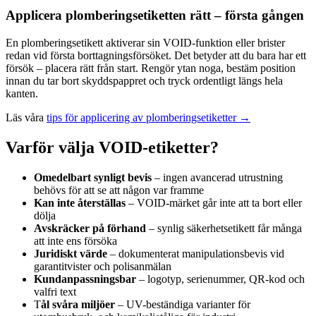
Applicera plomberingsetiketten rätt – första gången
En plomberingsetikett aktiverar sin VOID-funktion eller brister
redan vid första borttagningsförsöket. Det betyder att du bara har ett
försök – placera rätt från start. Rengör ytan noga, bestäm position
innan du tar bort skyddspappret och tryck ordentligt längs hela
kanten.
Läs våra
tips för applicering av plomberingsetiketter →
Varför välja VOID-etiketter?
Omedelbart synligt bevis
– ingen avancerad utrustning
behövs för att se att någon var framme
Kan inte återställas
– VOID-märket går inte att ta bort eller
dölja
Avskräcker på förhand
– synlig säkerhetsetikett får många
att inte ens försöka
Juridiskt värde
– dokumenterat manipulationsbevis vid
garantitvister och polisanmälan
Kundanpassningsbar
– logotyp, serienummer, QR-kod och
valfri text
T
ål svåra miljöer
– UV-beständiga varianter för