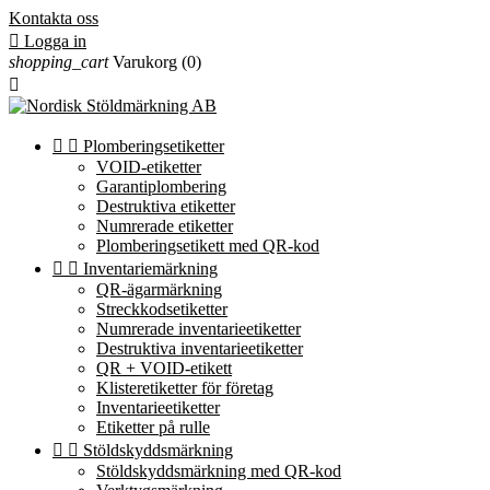
Kontakta oss

Logga in
shopping_cart
Varukorg
(0)



Plomberingsetiketter
VOID-etiketter
Garantiplombering
Destruktiva etiketter
Numrerade etiketter
Plomberingsetikett med QR-kod


Inventariemärkning
QR-ägarmärkning
Streckkodsetiketter
Numrerade inventarieetiketter
Destruktiva inventarieetiketter
QR + VOID-etikett
Klisteretiketter för företag
Inventarieetiketter
Etiketter på rulle


Stöldskyddsmärkning
Stöldskyddsmärkning med QR-kod