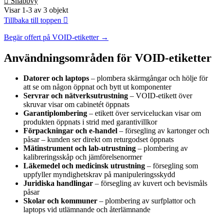

Snabbvy
Visar 1-3 av 3 objekt
Tillbaka till toppen

Begär offert på VOID-etiketter →
Användningsområden för VOID-etiketter
Datorer och laptops
– plombera skärmgångar och hölje för
att se om någon öppnat och bytt ut komponenter
Servrar och nätverksutrustning
– VOID-etikett över
skruvar visar om cabinetét öppnats
Garantiplombering
– etikett över serviceluckan visar om
produkten öppnats i strid med garantivillkor
Förpackningar och e-handel
– försegling av kartonger och
påsar – kunden ser direkt om returgodset öppnats
Mätinstrument och lab-utrustning
– plombering av
kalibreringsskåp och jämförelsenormer
Läkemedel och medicinsk utrustning
– försegling som
uppfyller myndighetskrav på manipuleringsskydd
Juridiska handlingar
– försegling av kuvert och bevismåls
påsar
Skolar och kommuner
– plombering av surfplattor och
laptops vid utlämnande och återlämnande