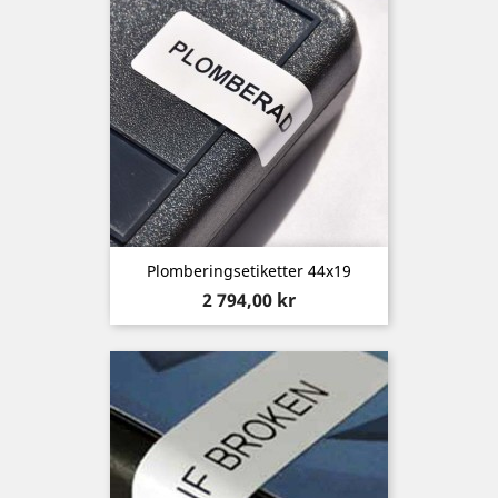
Plomberingsetiketter 44x19
Pris
2 794,00 kr