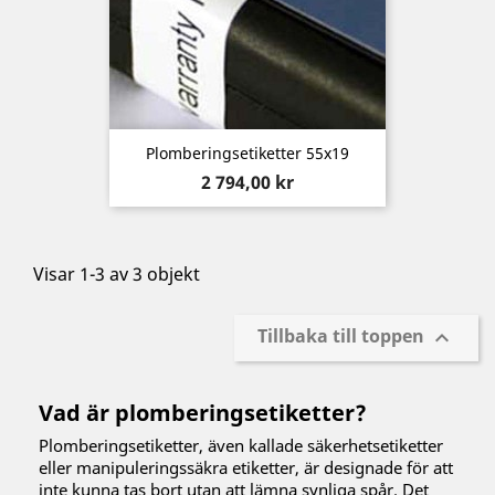
Plomberingsetiketter 55x19
Pris
2 794,00 kr
Visar 1-3 av 3 objekt
Tillbaka till toppen

Vad är plomberingsetiketter?
Plomberingsetiketter, även kallade säkerhetsetiketter
eller manipuleringssäkra etiketter, är designade för att
inte kunna tas bort utan att lämna synliga spår. Det