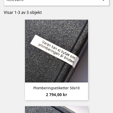

Visar 1-3 av 3 objekt
Plomberingsetiketter 50x10
Pris
2 794,00 kr