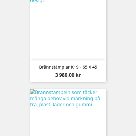
Brännstämplar K19 - 65 X 45
Pris
3 980,00 kr