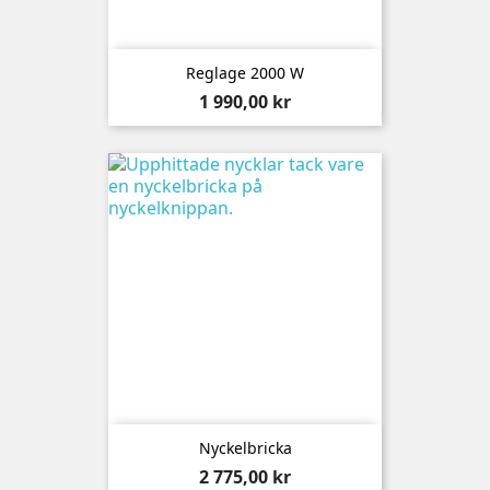
Reglage 2000 W
Pris
1 990,00 kr
Nyckelbricka
Pris
2 775,00 kr