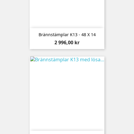
Brännstämplar K13 - 48 X 14
Pris
2 996,00 kr