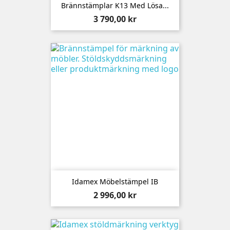
Brännstämplar K13 Med Lösa...
Pris
3 790,00 kr
Idamex Möbelstämpel IB
Pris
2 996,00 kr