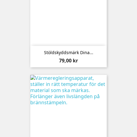
Stöldskyddsmärk Dina...
Pris
79,00 kr