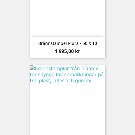
Brännstämpel Plura - 50 X 10
Pris
1 995,00 kr