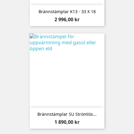
Brännstämplar K13 - 33 X 18
Pris
2 996,00 kr
Brännstämplar SU Strömlös...
Pris
1 890,00 kr