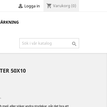
shopping_cart

Varukorg
(0)
Logga in
MÄRKNING

TER 50X10
.
 mejl, eller söker andra storlekar, går det bra att