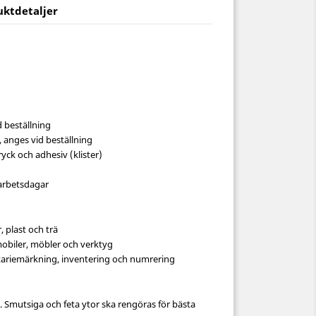
uktdetaljer
d beställning
anges vid beställning
yck och adhesiv (klister)
arbetsdagar
, plast och trä
mobiler, möbler och verktyg
riemärkning, inventering och numrering
kt. Smutsiga och feta ytor ska rengöras för bästa