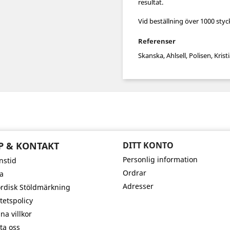
resultat.
Vid beställning över 1000 styc
Referenser
Skanska, Ahlsell, Polisen, K
P & KONTAKT
DITT KONTO
Personlig information
nstid
Ordrar
la
Adresser
disk Stöldmärkning
tetspolicy
na villkor
ta oss