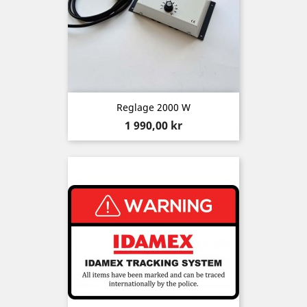
Reglage 2000 W
Pris
1 990,00 kr